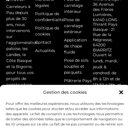
36 Avenue
légales
carrelage
Carreleurs à
des Frères
intérieur
Pau depuis
Politique de
Lumières,
plus de 30
confidentialité
Pose de
64140 LONS
Thirant Pays
ans, nous
carrelage
Politique de
Basque : 21
intervenons
extérieur
cookies
Rue de la
sur
Négresse,
Application
Contact
l'agglomération
64200
de chape
paloise, les
BIARRITZ
Actualités
fluide
Landes, la
Ouvert le
Pose de sols
Côte Basque
lundi, mardi,
souples et
et la Bigorre,
jeudi &
parquets
pour tous vos
vendredi de
projets de
8h à 12h et de
Plâtrerie Pays
construction
13h30 à 18h, et
Basque
et de
le mercredi
Gestion des cookies
Peinture
rénovation en
de 8h à 12h
intérieure
intérieur et
Pour offrir les meilleures expériences, nous utilisons des technologies
contact@thirant.f
Pays Basque
extérieur.
telles que les cookies pour stocker et/ou accéder aux informations
05 59 62 31 11
des appareils. Le fait de consentir à ces technologies nous permettra
Peinture
de traiter des données telles que le comportement de navigation ou
extérieure
les ID uniques sur ce site. Le fait de ne pas consentir ou de retirer son
Pays Basque