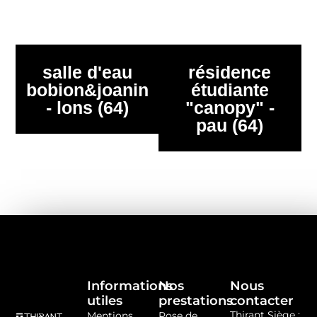
salle d'eau
résidence
bobion&joanin
étudiante
- lons (64)
"canopy" -
pau (64)
Informations
Nos
Nous
utiles
prestations
contacter
Thirant Siège :
Mentions
Pose de