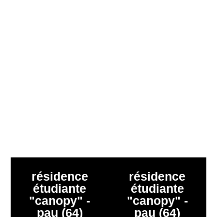
résidence
résidence
étudiante
étudiante
"canopy" -
"canopy" -
pau (64)
pau (64)