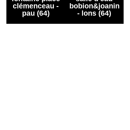
clémenceau -
bobion&joanin
pau (64)
- lons (64)