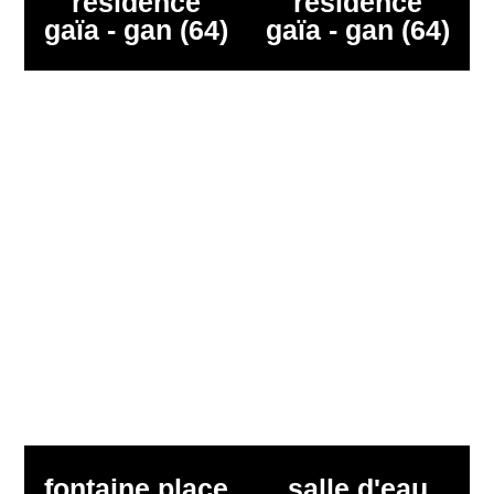
résidence
résidence
gaïa - gan (64)
gaïa - gan (64)
fontaine place
salle d'eau