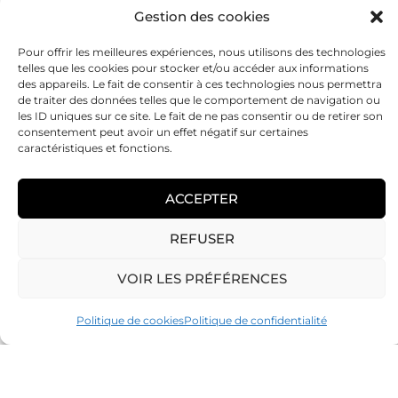
nouvelle étape en décidant de former
Gestion des cookies
Pour offrir les meilleures expériences, nous utilisons des technologies
LIRE L'ARTICLE
telles que les cookies pour stocker et/ou accéder aux informations
des appareils. Le fait de consentir à ces technologies nous permettra
de traiter des données telles que le comportement de navigation ou
les ID uniques sur ce site. Le fait de ne pas consentir ou de retirer son
consentement peut avoir un effet négatif sur certaines
caractéristiques et fonctions.
ACCEPTER
REFUSER
VOIR LES PRÉFÉRENCES
Politique de cookies
Politique de confidentialité