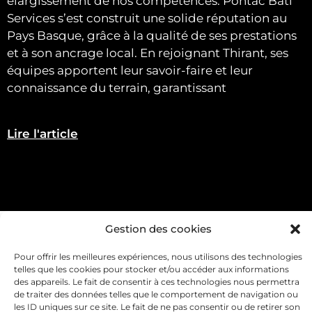
élargissement de nos compétences. Pontac Bati
Services s’est construit une solide réputation au
Pays Basque, grâce à la qualité de ses prestations
et à son ancrage local. En rejoignant Thirant, ses
équipes apportent leur savoir-faire et leur
connaissance du terrain, garantissant
Lire l'article
Gestion des cookies
Pour offrir les meilleures expériences, nous utilisons des technologies
telles que les cookies pour stocker et/ou accéder aux informations
nos prestations
des appareils. Le fait de consentir à ces technologies nous permettra
de traiter des données telles que le comportement de navigation ou
les ID uniques sur ce site. Le fait de ne pas consentir ou de retirer son