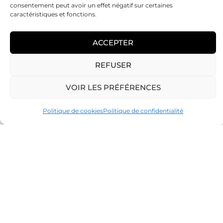
consentement peut avoir un effet négatif sur certaines
caractéristiques et fonctions.
pose de carrelage
tous formats
ACCEPTER
Nous réalisons la
pose de carrelage
REFUSER
dans tous les formats
, adaptés à chaque
espace de votre maison ou entreprise.
VOIR LES PRÉFÉRENCES
Nos
carreleurs expérimentés
assurent
une installation précise et durable pour
Politique de cookies
Politique de confidentialité
un résultat esthétique et fonctionnel.
EN SAVOIR PLUS