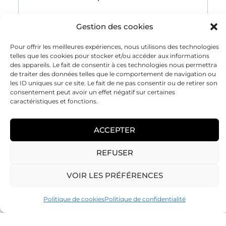
Gestion des cookies
Pour offrir les meilleures expériences, nous utilisons des technologies
telles que les cookies pour stocker et/ou accéder aux informations
des appareils. Le fait de consentir à ces technologies nous permettra
respect des délais &
de traiter des données telles que le comportement de navigation ou
qualité d'exécution
les ID uniques sur ce site. Le fait de ne pas consentir ou de retirer son
consentement peut avoir un effet négatif sur certaines
caractéristiques et fonctions.
Nous nous engageons à respecter
les délais convenus et à fournir une
ACCEPTER
exécution de haute qualité.
REFUSER
Vous pouvez compter sur notre
professionnalisme pour des
VOIR LES PRÉFÉRENCES
travaux réalisés avec soin et
précision.
Politique de cookies
Politique de confidentialité